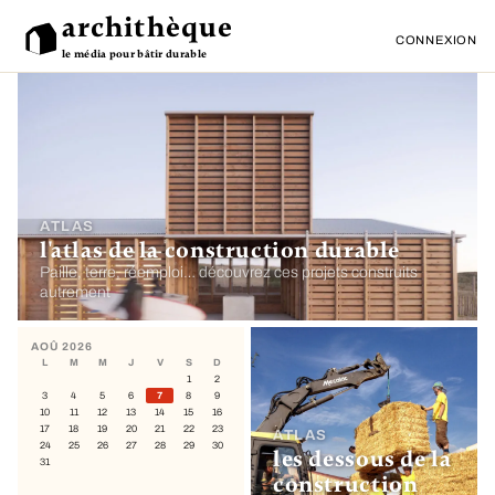
archithèque
CONNEXION
le média pour bâtir durable
ATLAS
l'atlas de la construction durable
Paille, terre, réemploi… découvrez ces projets construits
autrement
AOÛ 2026
L
M
M
J
V
S
D
1
2
3
4
5
6
7
8
9
10
11
12
13
14
15
16
17
18
19
20
21
22
23
ATLAS
24
25
26
27
28
29
30
les dessous de la
31
construction