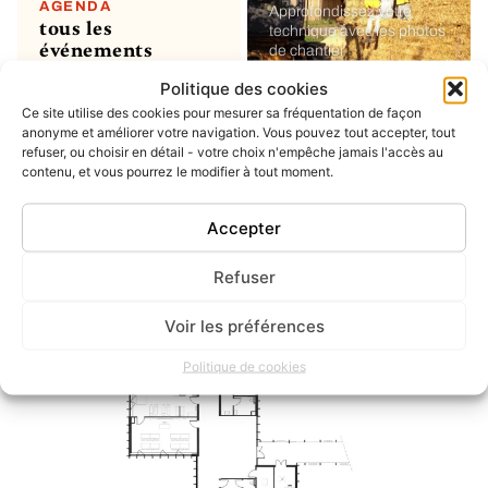
AGENDA
Approfondissez votre
tous les
technique avec les photos
événements
de chantier
Politique des cookies
Ce site utilise des cookies pour mesurer sa fréquentation de façon
MON COMPTE
soumettre un
anonyme et améliorer votre navigation. Vous pouvez tout accepter, tout
refuser, ou choisir en détail - votre choix n'empêche jamais l'accès au
projet ou un
contenu, et vous pourrez le modifier à tout moment.
évènement
ou simplement enregistrer
vos favoris
Accepter
Refuser
INSTAGRAM
dernier post
Voir les préférences
Politique de cookies