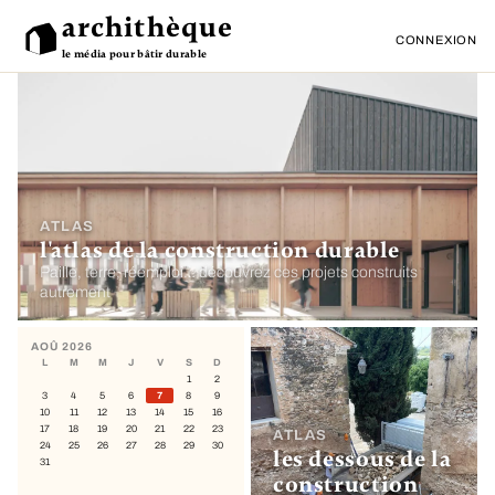
archithèque
CONNEXION
le média pour bâtir durable
ATLAS
l'atlas de la construction durable
Paille, terre, réemploi… découvrez ces projets construits
autrement
AOÛ 2026
L
M
M
J
V
S
D
1
2
3
4
5
6
7
8
9
10
11
12
13
14
15
16
17
18
19
20
21
22
23
ATLAS
24
25
26
27
28
29
30
les dessous de la
31
construction