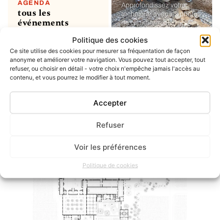
AGENDA
Approfondissez votre
tous les
technique avec les photos
événements
de chantier
Politique des cookies
Ce site utilise des cookies pour mesurer sa fréquentation de façon
MON COMPTE
soumettre un
anonyme et améliorer votre navigation. Vous pouvez tout accepter, tout
refuser, ou choisir en détail - votre choix n'empêche jamais l'accès au
projet ou un
contenu, et vous pourrez le modifier à tout moment.
évènement
ou simplement enregistrer
vos favoris
Accepter
Refuser
INSTAGRAM
dernier post
Voir les préférences
Politique de cookies