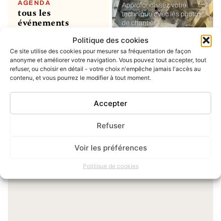
AGENDA
Approfondissez votre
tous les
technique avec les photos
événements
de chantier
Politique des cookies
Ce site utilise des cookies pour mesurer sa fréquentation de façon
MON COMPTE
soumettre un
anonyme et améliorer votre navigation. Vous pouvez tout accepter, tout
refuser, ou choisir en détail - votre choix n'empêche jamais l'accès au
projet ou un
contenu, et vous pourrez le modifier à tout moment.
évènement
ou simplement enregistrer
vos favoris
Accepter
Refuser
INSTAGRAM
dernier post
Voir les préférences
Politique de cookies