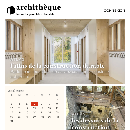
archithèque
CONNEXION
le média pour bâtir durable
ATLAS
l'atlas de la construction durable
Paille, terre, réemploi… découvrez ces projets construits
autrement
AOÛ 2026
L
M
M
J
V
S
D
1
2
3
4
5
6
7
8
9
10
11
12
13
14
15
16
17
18
19
20
21
22
23
ATLAS
24
25
26
27
28
29
30
les dessous de la
31
construction