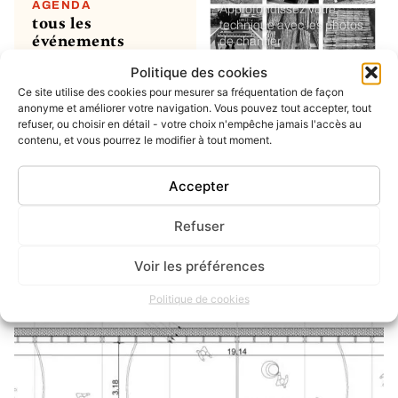
AGENDA
Approfondissez votre
tous les
technique avec les photos
événements
de chantier
Politique des cookies
Ce site utilise des cookies pour mesurer sa fréquentation de façon
MON COMPTE
soumettre un
anonyme et améliorer votre navigation. Vous pouvez tout accepter, tout
refuser, ou choisir en détail - votre choix n'empêche jamais l'accès au
projet ou un
contenu, et vous pourrez le modifier à tout moment.
évènement
ou simplement enregistrer
vos favoris
Accepter
Refuser
INSTAGRAM
dernier post
Voir les préférences
Politique de cookies