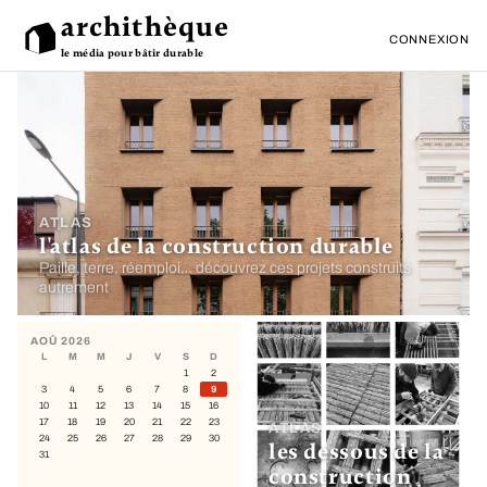
archithèque
CONNEXION
le média pour bâtir durable
ATLAS
l'atlas de la construction durable
Paille, terre, réemploi… découvrez ces projets construits
autrement
AOÛ 2026
L
M
M
J
V
S
D
1
2
3
4
5
6
7
8
9
10
11
12
13
14
15
16
17
18
19
20
21
22
23
ATLAS
24
25
26
27
28
29
30
les dessous de la
31
construction