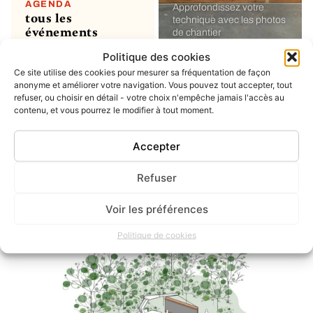
AGENDA
Approfondissez votre
tous les
technique avec les photos
événements
de chantier
Politique des cookies
Ce site utilise des cookies pour mesurer sa fréquentation de façon
MON COMPTE
soumettre un
anonyme et améliorer votre navigation. Vous pouvez tout accepter, tout
refuser, ou choisir en détail - votre choix n'empêche jamais l'accès au
projet ou un
contenu, et vous pourrez le modifier à tout moment.
évènement
ou simplement enregistrer
vos favoris
Accepter
Refuser
INSTAGRAM
dernier post
Voir les préférences
Politique de cookies