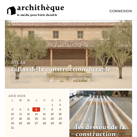
archithèque
CONNEXION
le média pour bâtir durable
ATLAS
l'atlas de la construction durable
Paille, terre, réemploi… découvrez ces projets construits
autrement
AOÛ 2026
L
M
M
J
V
S
D
1
2
3
4
5
6
7
8
9
10
11
12
13
14
15
16
17
18
19
20
21
22
23
ATLAS
24
25
26
27
28
29
30
les dessous de la
31
construction