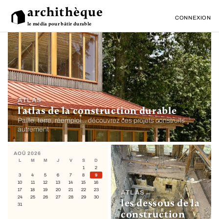
archithèque
CONNEXION
le média pour bâtir durable
ATLAS
l'atlas de la construction durable
Paille, terre, réemploi… découvrez ces projets construits
autrement
AOÛ 2026
L
M
M
J
V
S
D
1
2
3
4
5
6
7
8
9
10
11
12
13
14
15
16
17
18
19
20
21
22
23
ATLAS
24
25
26
27
28
29
30
les dessous de la
31
construction