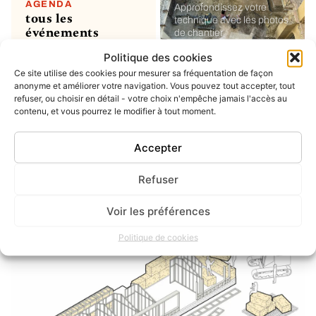
AGENDA
Approfondissez votre
tous les
technique avec les photos
événements
de chantier
Politique des cookies
Ce site utilise des cookies pour mesurer sa fréquentation de façon
MON COMPTE
soumettre un
anonyme et améliorer votre navigation. Vous pouvez tout accepter, tout
refuser, ou choisir en détail - votre choix n'empêche jamais l'accès au
projet ou un
contenu, et vous pourrez le modifier à tout moment.
évènement
ou simplement enregistrer
vos favoris
Accepter
Refuser
INSTAGRAM
dernier post
Voir les préférences
Politique de cookies