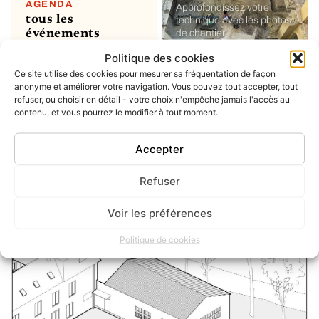
AGENDA
Approfondissez votre
tous les
technique avec les photos
événements
de chantier
Politique des cookies
Ce site utilise des cookies pour mesurer sa fréquentation de façon
MON COMPTE
soumettre un
anonyme et améliorer votre navigation. Vous pouvez tout accepter, tout
refuser, ou choisir en détail - votre choix n'empêche jamais l'accès au
projet ou un
contenu, et vous pourrez le modifier à tout moment.
évènement
ou simplement enregistrer
vos favoris
Accepter
Refuser
INSTAGRAM
dernier post
Voir les préférences
Politique de cookies