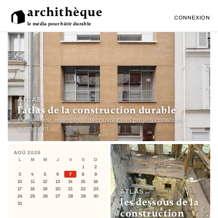
archithèque
CONNEXION
le média pour bâtir durable
ATLAS
l'atlas de la construction durable
Paille, terre, réemploi… découvrez ces projets construits
autrement
AOÛ 2026
L
M
M
J
V
S
D
1
2
3
4
5
6
7
8
9
10
11
12
13
14
15
16
17
18
19
20
21
22
23
ATLAS
24
25
26
27
28
29
30
les dessous de la
31
construction