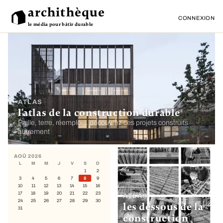
archithèque
CONNEXION
le média pour bâtir durable
ATLAS
l'atlas de la construction durable
Paille, terre, réemploi… découvrez ces projets construits
autrement
AOÛ 2026
L
M
M
J
V
S
D
1
2
3
4
5
6
7
8
9
10
11
12
13
14
15
16
17
18
19
20
21
22
23
ATLAS
24
25
26
27
28
29
30
les dessous de la
31
construction