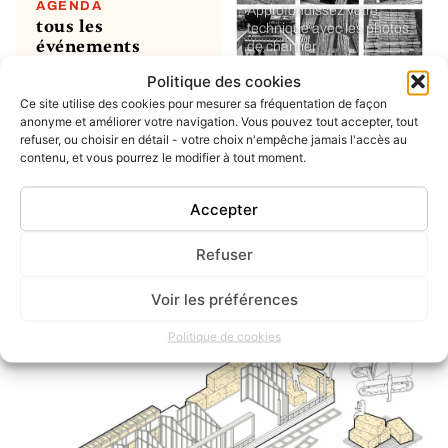
AGENDA
Approfondissez votre
tous les
technique avec les photos
événements
de chantier
Politique des cookies
Ce site utilise des cookies pour mesurer sa fréquentation de façon
MON COMPTE
soumettre un
anonyme et améliorer votre navigation. Vous pouvez tout accepter, tout
refuser, ou choisir en détail - votre choix n'empêche jamais l'accès au
projet ou un
contenu, et vous pourrez le modifier à tout moment.
évènement
ou simplement enregistrer
vos favoris
Accepter
Refuser
INSTAGRAM
dernier post
Voir les préférences
Politique de cookies