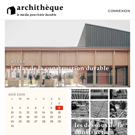
archithèque
CONNEXION
le média pour bâtir durable
ATLAS
l'atlas de la construction durable
Paille, terre, réemploi… découvrez ces projets construits
autrement
AOÛ 2026
L
M
M
J
V
S
D
1
2
3
4
5
6
7
8
9
10
11
12
13
14
15
16
17
18
19
20
21
22
23
ATLAS
24
25
26
27
28
29
30
les dessous de la
31
construction