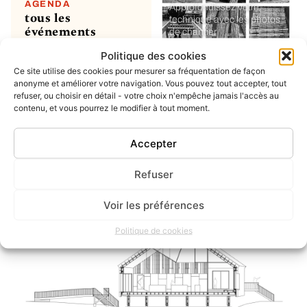
AGENDA
Approfondissez votre
tous les
technique avec les photos
événements
de chantier
Politique des cookies
Ce site utilise des cookies pour mesurer sa fréquentation de façon
MON COMPTE
soumettre un
anonyme et améliorer votre navigation. Vous pouvez tout accepter, tout
refuser, ou choisir en détail - votre choix n'empêche jamais l'accès au
projet ou un
contenu, et vous pourrez le modifier à tout moment.
évènement
ou simplement enregistrer
vos favoris
Accepter
Refuser
INSTAGRAM
dernier post
Voir les préférences
Politique de cookies