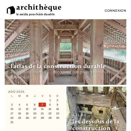
archithèque
CONNEXION
le média pour bâtir durable
ATLAS
l'atlas de la construction durable
Paille, terre, réemploi… découvrez ces projets construits
autrement
AOÛ 2026
L
M
M
J
V
S
D
1
2
3
4
5
6
7
8
9
10
11
12
13
14
15
16
17
18
19
20
21
22
23
ATLAS
24
25
26
27
28
29
30
les dessous de la
31
construction