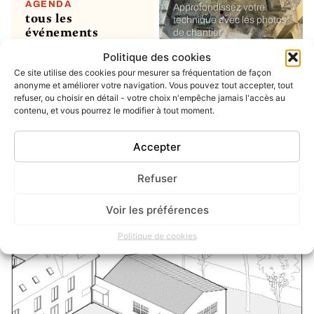
AGENDA
Approfondissez votre
tous les
technique avec les photos
événements
de chantier
Politique des cookies
Ce site utilise des cookies pour mesurer sa fréquentation de façon
MON COMPTE
soumettre un
anonyme et améliorer votre navigation. Vous pouvez tout accepter, tout
refuser, ou choisir en détail - votre choix n'empêche jamais l'accès au
projet ou un
contenu, et vous pourrez le modifier à tout moment.
évènement
ou simplement enregistrer
vos favoris
Accepter
Refuser
INSTAGRAM
dernier post
Voir les préférences
Politique de cookies