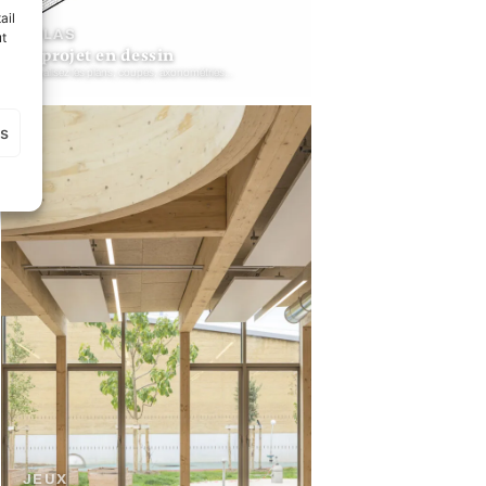
ail
ATLAS
ut
le projet en dessin
Visualisez les plans, coupes, axonométries…
es
JEUX