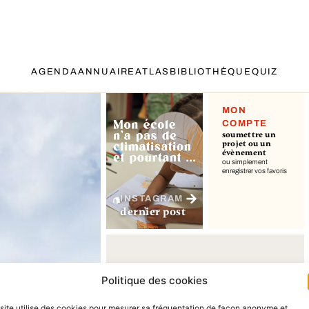
AGENDA
ANNUAIRE
ATLAS
BIBLIOTHÈQUE
QUIZ
MON
COMPTE
soumettre un
projet ou un
évènement
ou simplement
enregistrer vos favoris
INSTAGRAM
dernier post
Politique des cookies
site utilise des cookies pour mesurer sa fréquentation de façon anonyme et