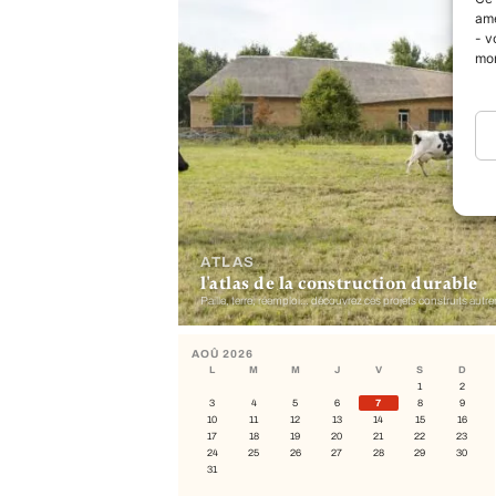
amé
- v
mo
ATLAS
l'atlas de la construction durable
Paille, terre, réemploi… découvrez ces projets construits autr
AOÛ 2026
L
M
M
J
V
S
D
1
2
3
4
5
6
7
8
9
10
11
12
13
14
15
16
17
18
19
20
21
22
23
24
25
26
27
28
29
30
31