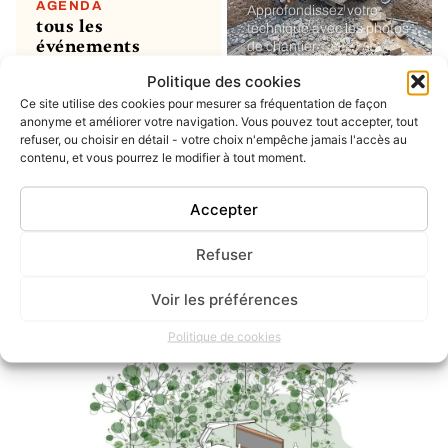
AGENDA
Approfondissez votre
tous les
technique avec les photos
événements
de chantier
Politique des cookies
Ce site utilise des cookies pour mesurer sa fréquentation de façon
MON COMPTE
soumettre un
anonyme et améliorer votre navigation. Vous pouvez tout accepter, tout
refuser, ou choisir en détail - votre choix n'empêche jamais l'accès au
projet ou un
contenu, et vous pourrez le modifier à tout moment.
évènement
ou simplement enregistrer
vos favoris
Accepter
Refuser
INSTAGRAM
dernier post
Voir les préférences
Politique de cookies