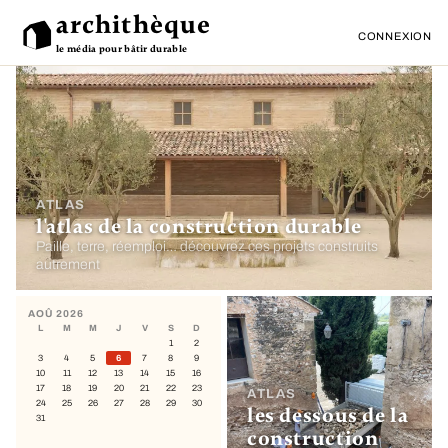
archithèque
CONNEXION
le média pour bâtir durable
ATLAS
l'atlas de la construction durable
Paille, terre, réemploi… découvrez ces projets construits
autrement
AOÛ 2026
L
M
M
J
V
S
D
1
2
3
4
5
6
7
8
9
10
11
12
13
14
15
16
17
18
19
20
21
22
23
ATLAS
24
25
26
27
28
29
30
les dessous de la
31
construction