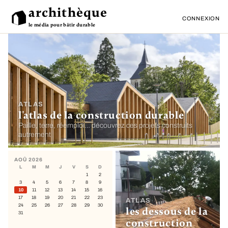
archithèque
CONNEXION
le média pour bâtir durable
ATLAS
l'atlas de la construction durable
Paille, terre, réemploi… découvrez ces projets construits
autrement
AOÛ 2026
L
M
M
J
V
S
D
1
2
3
4
5
6
7
8
9
10
11
12
13
14
15
16
17
18
19
20
21
22
23
ATLAS
24
25
26
27
28
29
30
les dessous de la
31
construction