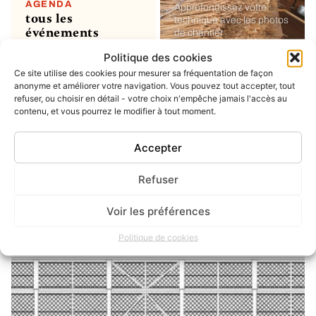
AGENDA
Approfondissez votre
tous les
technique avec les photos
événements
de chantier
Politique des cookies
Ce site utilise des cookies pour mesurer sa fréquentation de façon
MON COMPTE
soumettre un
anonyme et améliorer votre navigation. Vous pouvez tout accepter, tout
refuser, ou choisir en détail - votre choix n'empêche jamais l'accès au
projet ou un
contenu, et vous pourrez le modifier à tout moment.
évènement
ou simplement enregistrer
vos favoris
Accepter
Refuser
INSTAGRAM
dernier post
Voir les préférences
Politique de cookies