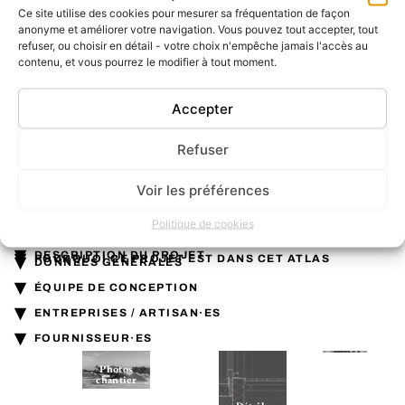
Ce site utilise des cookies pour mesurer sa fréquentation de façon
anonyme et améliorer votre navigation. Vous pouvez tout accepter, tout
refuser, ou choisir en détail - votre choix n'empêche jamais l'accès au
contenu, et vous pourrez le modifier à tout moment.
Accepter
Refuser
Voir les préférences
Photographe : Iwan Baan
Politique de cookies
▾
▾
DESCRIPTION DU PROJET
▾
POURQUOI CE PROJET EST DANS CET ATLAS
DONNÉES GÉNÉRALES
▾
ÉQUIPE DE CONCEPTION
▾
Plus de
ENTREPRISES / ARTISAN·ES
projets en
Pièces
▾
pisé (terre
FOURNISSEUR·ES
graphiques
Ressources
crue)
Photos
chantier