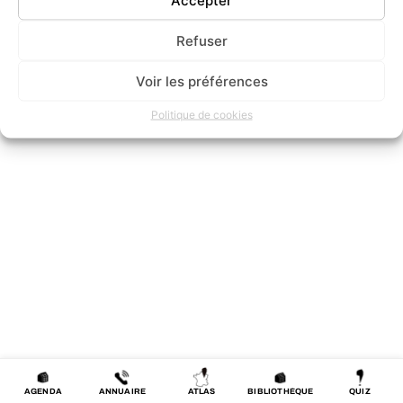
Photos
Refuser
chantier
Pièces
Détails
graphiques
Voir les préférences
© 2026 architheque
Politique de cookies
AGENDA
ANNUAIRE
ATLAS
BIBLIOTHÈQUE
QUIZ