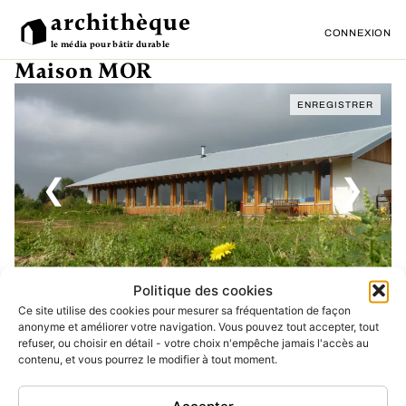
archithèque
CONNEXION
le média pour bâtir durable
Maison MOR
ENREGISTRER
❮
❯
Politique des cookies
▾
▾
DESCRIPTION DU PROJET
Ce site utilise des cookies pour mesurer sa fréquentation de façon
▾
POURQUOI CE PROJET EST DANS CET ATLAS
DONNÉES GÉNÉRALES
anonyme et améliorer votre navigation. Vous pouvez tout accepter, tout
▾
ÉQUIPE DE CONCEPTION
refuser, ou choisir en détail - votre choix n'empêche jamais l'accès au
contenu, et vous pourrez le modifier à tout moment.
▾
ENTREPRISES / ARTISAN·ES
Plus de
▾
projets en
FOURNISSEUR·ES
Ressources
paille
Accepter