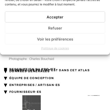
contenu, et vous pourrez le modifier à tout moment.
Accepter
Refuser
Voir les préférences
Politique de cookies
Photographe : Charles Bouchaid
▾
▾
DESCRIPTION DU PROJET
▾
POURQUOI CE PROJET EST DANS CET ATLAS
DONNÉES GÉNÉRALES
▾
ÉQUIPE DE CONCEPTION
▾
Plus de
ENTREPRISES / ARTISAN·ES
projets en
▾
pisé (terre
FOURNISSEUR·ES
Ressources
crue)