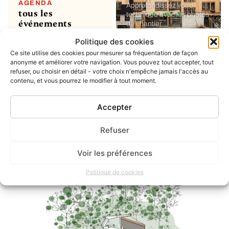
AGENDA
Approfondissez votre
tous les
technique avec les photos
événements
de chantier
Politique des cookies
Ce site utilise des cookies pour mesurer sa fréquentation de façon
MON COMPTE
soumettre un
anonyme et améliorer votre navigation. Vous pouvez tout accepter, tout
refuser, ou choisir en détail - votre choix n'empêche jamais l'accès au
projet ou un
contenu, et vous pourrez le modifier à tout moment.
évènement
ou simplement enregistrer
vos favoris
Accepter
Refuser
INSTAGRAM
dernier post
Voir les préférences
Politique de cookies