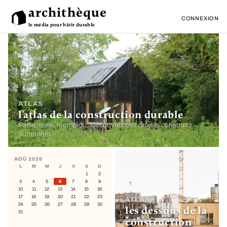
archithèque
CONNEXION
le média pour bâtir durable
ATLAS
l'atlas de la construction durable
Paille, terre, réemploi… découvrez ces projets construits
autrement
AOÛ 2026
L
M
M
J
V
S
D
1
2
3
4
5
6
7
8
9
10
11
12
13
14
15
16
17
18
19
20
21
22
23
ATLAS
24
25
26
27
28
29
30
les dessous de la
31
construction