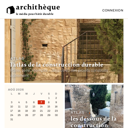
archithèque
CONNEXION
le média pour bâtir durable
ATLAS
l'atlas de la construction durable
Paille, terre, réemploi… découvrez ces projets construits
autrement
AOÛ 2026
L
M
M
J
V
S
D
1
2
3
4
5
6
7
8
9
10
11
12
13
14
15
16
17
18
19
20
21
22
23
ATLAS
24
25
26
27
28
29
30
les dessous de la
31
construction