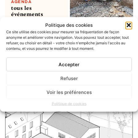
AGENDA
Approfondissez votre
tous les
technique avec les photos
événements
de chantier
Politique des cookies
Ce site utilise des cookies pour mesurer sa fréquentation de façon
MON COMPTE
soumettre un
anonyme et améliorer votre navigation. Vous pouvez tout accepter, tout
refuser, ou choisir en détail - votre choix n'empêche jamais l'accès au
projet ou un
contenu, et vous pourrez le modifier à tout moment.
évènement
ou simplement enregistrer
vos favoris
Accepter
Refuser
INSTAGRAM
dernier post
Voir les préférences
Politique de cookies