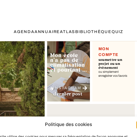
AGENDA
ANNUAIRE
ATLAS
BIBLIOTHÈQUE
QUIZ
MON
COMPTE
soumettre un
projet ou un
évènement
ou simplement
enregistrer vos favoris
INSTAGRAM
dernier post
Politique des cookies
site utilise des cookies pour mesurer sa fréquentation de façon anonyme et