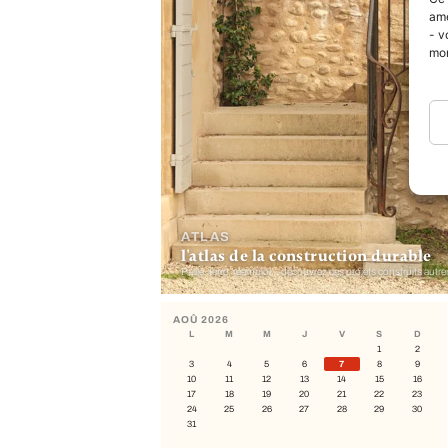
amé
- v
mo
ATLAS
l'atlas de la construction durable
Paille, terre, réemploi… découvrez ces projets construits autr
AOÛ 2026
L
M
M
J
V
S
D
1
2
3
4
5
6
7
8
9
10
11
12
13
14
15
16
17
18
19
20
21
22
23
24
25
26
27
28
29
30
31