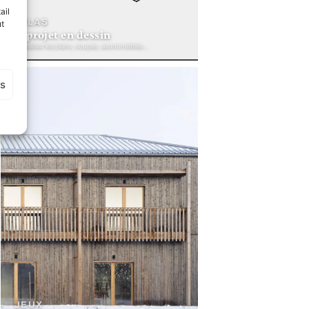
ail
ATLAS
ut
le projet en dessin
Visualisez les plans, coupes, axonométries…
es
JEUX