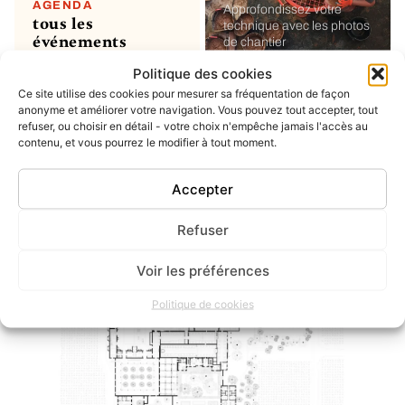
AGENDA
Approfondissez votre
tous les
technique avec les photos
événements
de chantier
Politique des cookies
Ce site utilise des cookies pour mesurer sa fréquentation de façon
MON COMPTE
soumettre un
anonyme et améliorer votre navigation. Vous pouvez tout accepter, tout
refuser, ou choisir en détail - votre choix n'empêche jamais l'accès au
projet ou un
contenu, et vous pourrez le modifier à tout moment.
évènement
ou simplement enregistrer
vos favoris
Accepter
Refuser
INSTAGRAM
dernier post
Voir les préférences
Politique de cookies