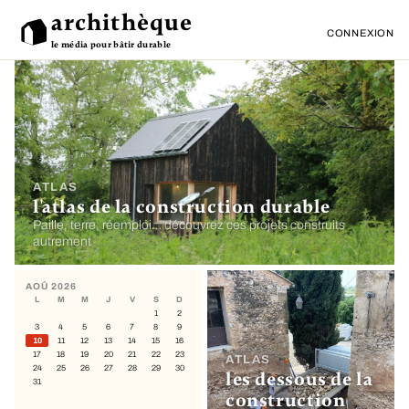
archithèque
CONNEXION
le média pour bâtir durable
ATLAS
l'atlas de la construction durable
Paille, terre, réemploi… découvrez ces projets construits
autrement
AOÛ 2026
L
M
M
J
V
S
D
1
2
3
4
5
6
7
8
9
10
11
12
13
14
15
16
17
18
19
20
21
22
23
ATLAS
24
25
26
27
28
29
30
les dessous de la
31
construction