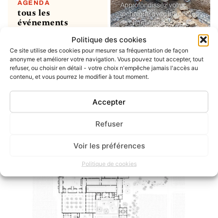
AGENDA
Approfondissez votre
tous les
technique avec les photos
événements
de chantier
Politique des cookies
Ce site utilise des cookies pour mesurer sa fréquentation de façon
MON COMPTE
soumettre un
anonyme et améliorer votre navigation. Vous pouvez tout accepter, tout
refuser, ou choisir en détail - votre choix n'empêche jamais l'accès au
projet ou un
contenu, et vous pourrez le modifier à tout moment.
évènement
ou simplement enregistrer
vos favoris
Accepter
Refuser
INSTAGRAM
dernier post
Voir les préférences
Politique de cookies